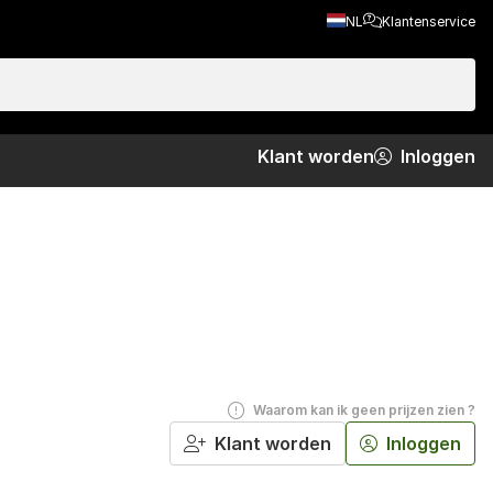
NL
Klantenservice
 en
Klant worden
Inloggen
Waarom kan ik geen prijzen zien ?
Klant worden
Inloggen