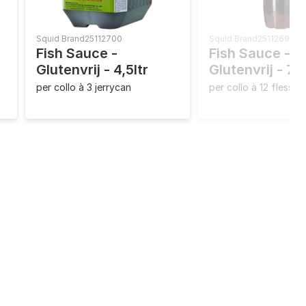
Squid Brand
25112700
Squid Brand
25112690
Fish Sauce -
Fish Sauce -
Glutenvrij - 4,5ltr
Glutenvrij - 7
per collo à 3 jerrycan
per collo à 12 flessen