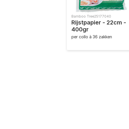
Bamboo Tree
25177040
Rijstpapier - 22cm -
400gr
per collo à 36 zakken