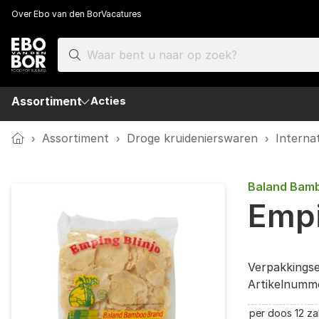
Over Ebo van den Bor
Vacatures
Assortiment
Acties
Home
›
Assortiment
›
Droge kruidenierswaren
›
Interna
Baland Bam
Empi
Verpakkings
Artikelnumm
per doos 12 za