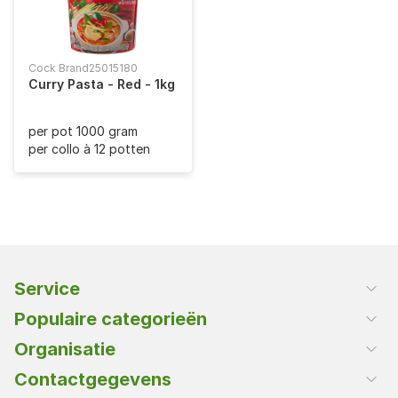
Cock Brand
25015180
Curry Pasta - Red - 1kg
per pot 1000 gram
per collo à 12 potten
Service
Klantenservice
Populaire categorieën
Klant worden
Rijst en deegwaren
Organisatie
Olie en vetten
Over Ebo van den Bor
Contactgegevens
Oriëntaals
Vacatures