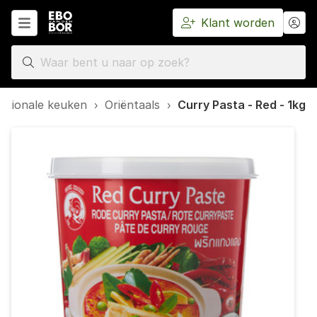
Klant worden
Home
nationale keuken
›
Oriëntaals
›
Curry Pasta - Red - 1kg