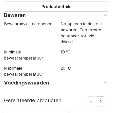
Productdetails
Bewaren
Bewaaradvies na openen
Na openen in de koel
bewaren. Ten minste
houdbaar tot: zie
deksel
Minimale
10 ºC
bewaartemperatuur
Maximale
20 ºC
bewaartemperatuur
Voedingswaarden
Energie (kJ)
509
Gerelateerde producten
Energie (Kcal)
122
Eiwitten (gram)
3,6