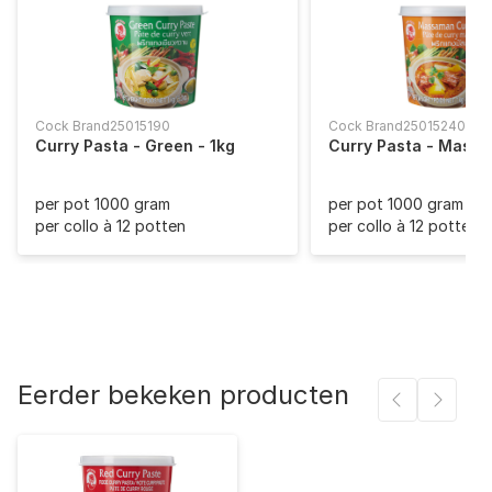
Koolhydraten (gram)
12
- waarvan suiker (gram)
7,8
Vet (gram)
5,5
Cock Brand
25015190
Cock Brand
25015240
Curry Pasta - Green - 1kg
Curry Pasta - Massa
- waarvan verzadigd (gram)
1,8
per pot 1000 gram
per pot 1000 gram
Vezels (gram)
5
per collo à 12 potten
per collo à 12 potten
Zout (gram)
12,8
Eerder bekeken producten