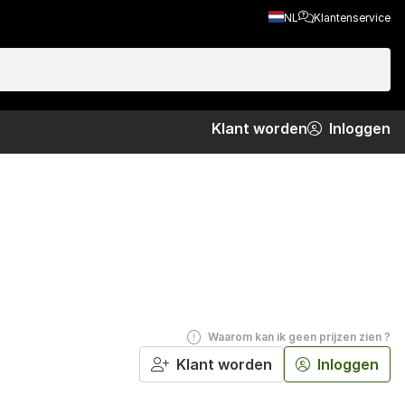
NL
Klantenservice
 en
Klant worden
Inloggen
Waarom kan ik geen prijzen zien ?
Klant worden
Inloggen