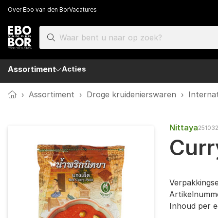
Over Ebo van den Bor
Vacatures
Assortiment
Acties
Home
›
Assortiment
›
Droge kruidenierswaren
›
Interna
Nittaya
25103
Curr
Verpakkings
Artikelnumm
Inhoud per e