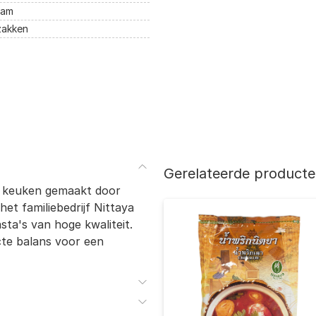
ram
 zakken
Gerelateerde product
ne keuken gemaakt door
et familiebedrijf Nittaya
ta's van hoge kwaliteit.
cte balans voor een