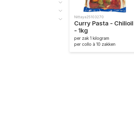
Nittaya
25103270
Curry Pasta - Chilioil
- 1kg
per zak 1 kilogram
per collo à 10 zakken