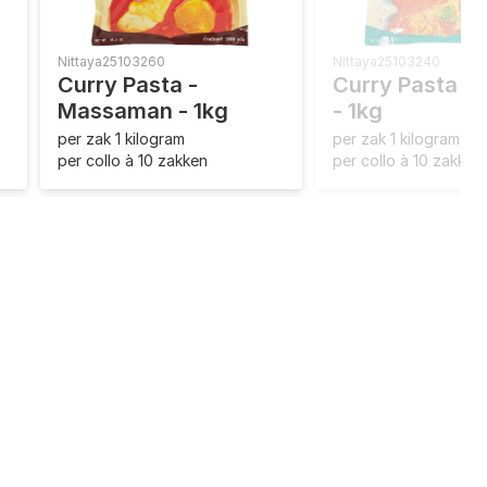
Nittaya
25103260
Nittaya
25103240
Curry Pasta -
Curry Pasta -
Massaman - 1kg
- 1kg
per zak 1 kilogram
per zak 1 kilogram
per collo à 10 zakken
per collo à 10 zakken