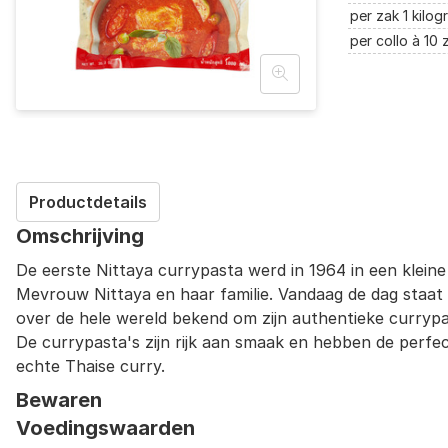
per zak 1 kilog
per collo à 10
Productdetails
Omschrijving
De eerste Nittaya currypasta werd in 1964 in een klei
Mevrouw Nittaya en haar familie. Vandaag de dag staat h
over de hele wereld bekend om zijn authentieke currypas
De currypasta's zijn rijk aan smaak en hebben de perfe
echte Thaise curry.
Bewaren
Voedingswaarden
Bewaaradvies na openen
Tenminste houdbaar tot: