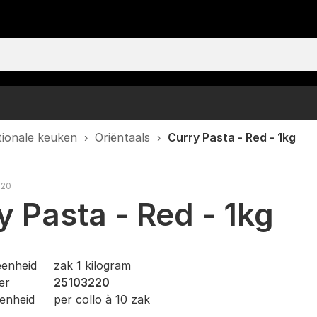
Oriëntaals
Mediterraans
Rijst en deegwaren
Vlees en gevogelte
Olie en vetten
Diepvries
Aardappelen, groenten
Pasta
Vis
Eieren en zuivel
fruit
tionale keuken
›
Oriëntaals
›
Curry Pasta - Red - 1kg
220
y Pasta - Red - 1kg
eenheid
zak 1 kilogram
er
25103220
enheid
per collo à 10 zak