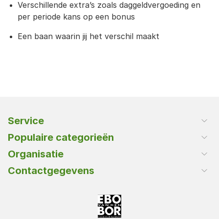
Verschillende extra’s zoals daggeldvergoeding en
per periode kans op een bonus
Een baan waarin jij het verschil maakt
Service
Klantenservice
Populaire categorieën
Klant worden
Rijst en deegwaren
Organisatie
Olie en vetten
Over Ebo van den Bor
Contactgegevens
Oriëntaals
Vacatures
Ebo van den Bor B.V.
Vlees en gevogelte
Voltastraat 1
3861 NL, Nijkerk (NL)