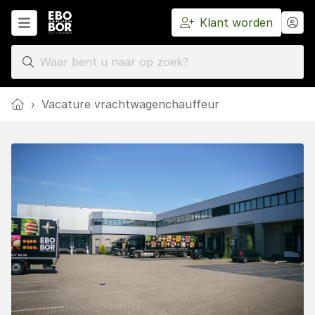
Klant worden
Home
›
Vacature vrachtwagenchauffeur