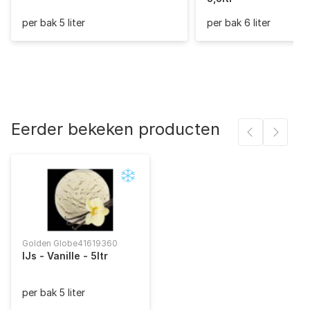
Zout (gram)
0,2
per bak 5 liter
per bak 6 liter
Eerder bekeken producten
Golden Globe
41619360
IJs - Vanille - 5ltr
per bak 5 liter