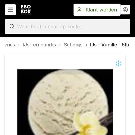
Klant worden
Home
epvries
›
IJs- en handijs
›
Schepijs
›
IJs - Vanille - 5ltr