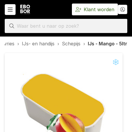
Klant worden
Home
epvries
›
IJs- en handijs
›
Schepijs
›
IJs - Mango - 5ltr