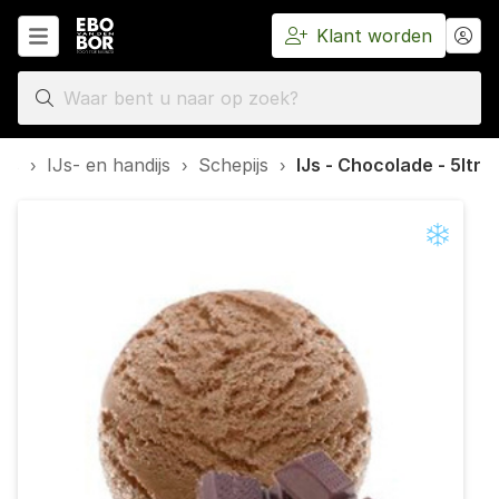
Klant worden
Home
ies
›
IJs- en handijs
›
Schepijs
›
IJs - Chocolade - 5ltr