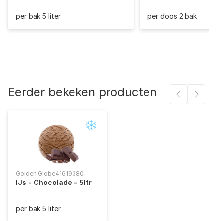
Soja
Met
Zout (gram)
0,2
per bak 5 liter
per doos 2 bak
Zwavel en sulfieten
Kan bevatten
Eerder bekeken producten
Golden Globe
41619380
IJs - Chocolade - 5ltr
per bak 5 liter